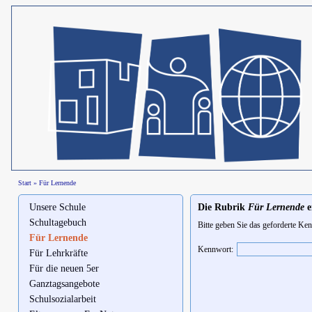
Start
»
Für Lernende
Unsere Schule
Die Rubrik
Für Lernende
e
Schultagebuch
Bitte geben Sie das geforderte Ken
Für Lernende
Kennwort:
Für Lehrkräfte
Für die neuen 5er
Ganztagsangebote
Schulsozialarbeit