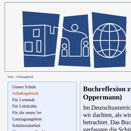
Start
»
Schultagebuch
Unsere Schule
Buchreflexion z
Schultagebuch
Oppermann)
Für Lernende
Für Lehrkräfte
Im Deutschunterric
Für die neuen 5er
wir dachten, als w
Ganztagsangebote
betrachtet. Das Bu
Schulsozialarbeit
verfassten die Sch